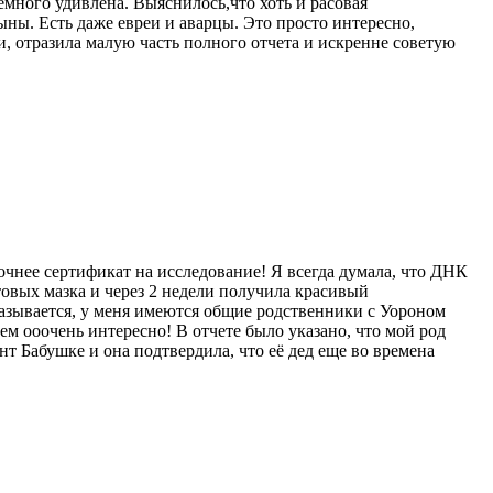
 немного удивлена. Выяснилось,что хоть и расовая
ны. Есть даже евреи и аварцы. Это просто интересно,
, отразила малую часть полного отчета и искренне советую
очнее сертификат на исследование! Я всегда думала, что ДНК
отовых мазка и через 2 недели получила красивый
азывается, у меня имеются общие родственники с Уороном
м ооочень интересно! В отчете было указано, что мой род
нт Бабушке и она подтвердила, что её дед еще во времена