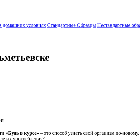
 в домашних условиях
Стандартные Образцы
Нестандартные обр
льметьевске
ке
сти
«Будь в курсе»
– это способ узнать свой организм по-новому.
сле их употребления?