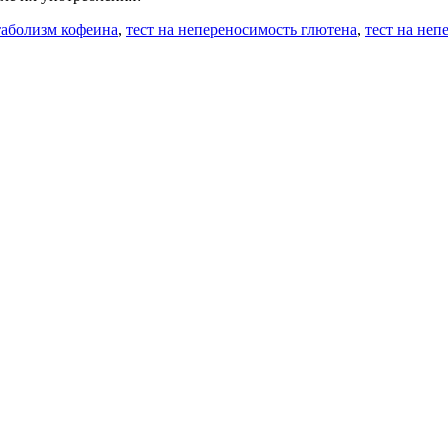
таболизм кофеина
,
тест на непереносимость глютена
,
тест на неп