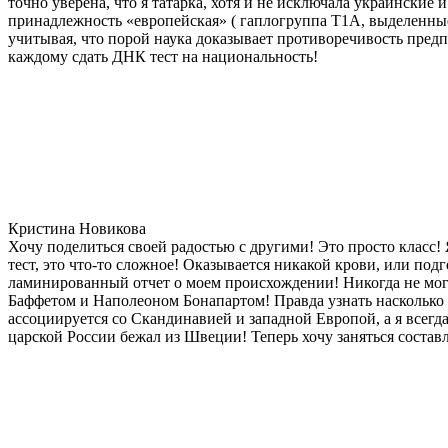
точно уверена, что я татарка, хотя и не исключала украинские 
принадлежность «европейская» ( гаплогруппа T1A, выделенные
учитывая, что порой наука доказывает противоречивость предп
каждому сдать ДНК тест на национальность!
Кристина Новикова
Хочу поделиться своей радостью с другими! Это просто класс!
тест, это что-то сложное! Оказывается никакой крови, или под
ламинированный отчет о моем происхождении! Никогда не мог
Баффетом и Наполеоном Бонапартом! Правда узнать насколько д
ассоциируется со Скандинавией и западной Европой, а я всегда
царской России бежал из Швеции! Теперь хочу заняться состав