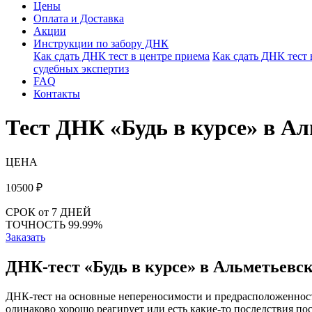
Цены
Оплата и Доставка
Акции
Инструкции по забору ДНК
Как сдать ДНК тест в центре приема
Как сдать ДНК тест
судебных экспертиз
FAQ
Контакты
Тест ДНК «Будь в курсе» в А
ЦЕНА
10500
₽
СРОК
от 7 ДНЕЙ
ТОЧНОСТЬ
99.99%
Заказать
ДНК-тест «Будь в курсе» в Альметьевс
ДНК-тест на основные непереносимости и предрасположенно
одинаково хорошо реагирует или есть какие-то последствия по