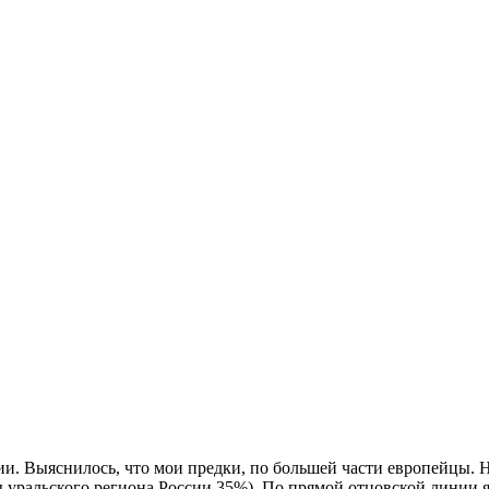
и. Выяснилось, что мои предки, по большей части европейцы. 
уральского региона России 35%). По прямой отцовской линии я