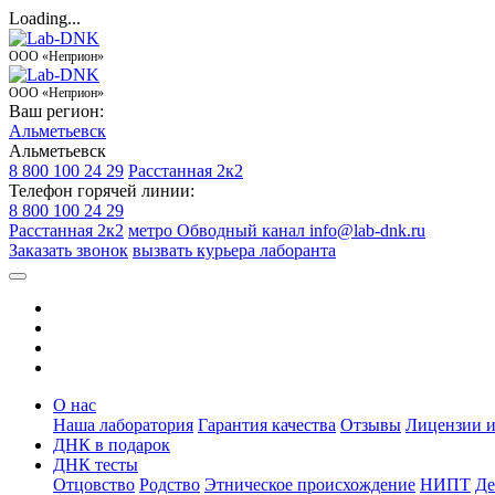
Loading...
ООО «Неприон»
ООО «Неприон»
Ваш регион:
Альметьевск
Альметьевск
8 800 100 24 29
Расстанная 2к2
Телефон горячей линии:
8 800 100 24 29
Расстанная 2к2
метро Обводный канал
info@lab-dnk.ru
Заказать звонок
вызвать курьера лаборанта
О нас
Наша лаборатория
Гарантия качества
Отзывы
Лицензии и
ДНК в подарок
ДНК тесты
Отцовство
Родство
Этническое происхождение
НИПТ
Де