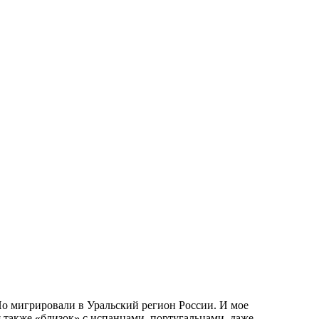
Но мигрировали в Уральский регион России. И мое
 также «близок» с испанцами, португальцами, даже