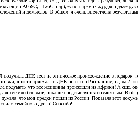
и белорусские корни. И, когда сегодня я увидела результат, была
 мутации A059C, T126C и др), есть и иранцы,курды и даже румы
оложений и домыслов. В общем, я очень впечатлена результатами
 Я получила ДНК тест на этническое происхождение в подарок, т
готовки, просто приехала в ДНК центр на Расстанной, сдала 2 р
ла подумать, что все женщины произошли из Африки! А еще, ок
алекие или близкие, пока не представляется возможным! В обще
 думала, что мои предки пошли из России. Показала этот докуме
лением семейного древа! Спасибо!