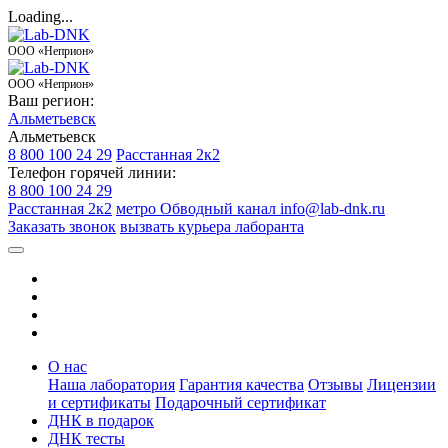
Loading...
ООО «Неприон»
ООО «Неприон»
Ваш регион:
Альметьевск
Альметьевск
8 800 100 24 29
Расстанная 2к2
Телефон горячей линии:
8 800 100 24 29
Расстанная 2к2
метро Обводный канал
info@lab-dnk.ru
Заказать звонок
вызвать курьера лаборанта
О нас
Наша лаборатория
Гарантия качества
Отзывы
Лицензии
и сертификаты
Подарочный сертификат
ДНК в подарок
ДНК тесты