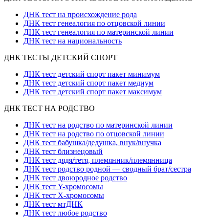
ДНК тест на происхождение рода
ДНК тест генеалогия по отцовской линии
ДНК тест генеалогия по материнской линии
ДНК тест на национальность
ДНК ТЕСТЫ ДЕТСКИЙ СПОРТ
ДНК тест детский спорт пакет минимум
ДНК тест детский спорт пакет медиум
ДНК тест детский спорт пакет максимум
ДНК ТЕСТ НА РОДСТВО
ДНК тест на родство по материнской линии
ДНК тест на родство по отцовской линии
ДНК тест бабушка/дедушка, внук/внучка
ДНК тест близнецовый
ДНК тест дядя/тетя, племянник/племянница
ДНК тест родство родной — сводный брат/сестра
ДНК тест двоюродное родство
ДНК тест Y-хромосомы
ДНК тест X-хромосомы
ДНК тест мтДНК
ДНК тест любое родство