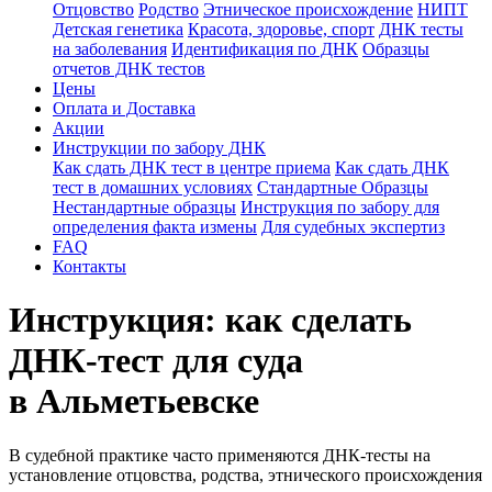
Отцовство
Родство
Этническое происхождение
НИПТ
Детская генетика
Красота, здоровье, спорт
ДНК тесты
на заболевания
Идентификация по ДНК
Образцы
отчетов ДНК тестов
Цены
Оплата и Доставка
Акции
Инструкции по забору ДНК
Как сдать ДНК тест в центре приема
Как сдать ДНК
тест в домашних условиях
Стандартные Образцы
Нестандартные образцы
Инструкция по забору для
определения факта измены
Для судебных экспертиз
FAQ
Контакты
Инструкция: как сделать
ДНК-тест для суда
в Альметьевске
В судебной практике часто применяются ДНК-тесты на
установление отцовства, родства, этнического происхождения