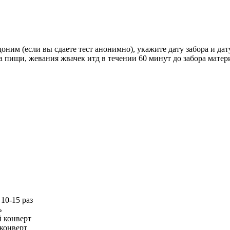
им (если вы сдаете тест анонимно), укажите дату забора и дат
 пищи, жевания жвачек итд в течении 60 минут до забора матери
10-15 раз
ь
 конверт
 конверт