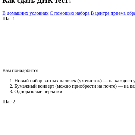
Как сдать ДНК тест?
В домашних условиях
С помощью набора
В центре приема обр
Шаг 1
Вам понадобится
Новый набор ватных палочек (ухочисток) — на каждого 
Бумажный конверт (можно приобрести на почте) — на ка
Одноразовые перчатки
Шаг 2