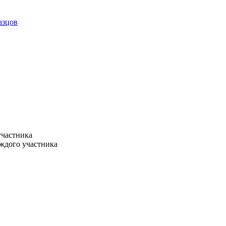
азцов
участника
ждого участника