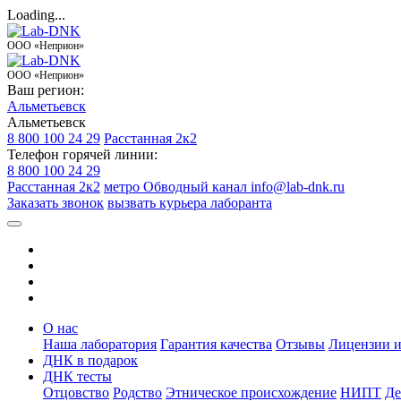
Loading...
ООО «Неприон»
ООО «Неприон»
Ваш регион:
Альметьевск
Альметьевск
8 800 100 24 29
Расстанная 2к2
Телефон горячей линии:
8 800 100 24 29
Расстанная 2к2
метро Обводный канал
info@lab-dnk.ru
Заказать звонок
вызвать курьера лаборанта
О нас
Наша лаборатория
Гарантия качества
Отзывы
Лицензии и
ДНК в подарок
ДНК тесты
Отцовство
Родство
Этническое происхождение
НИПТ
Де