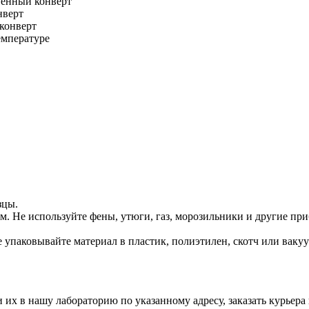
венный конверт
нверт
 конверт
емпературе
зцы.
. Не используйте фены, утюги, газ, морозильники и другие приб
 упаковывайте материал в пластик, полиэтилен, скотч или ваку
их в нашу лабораторию по указанному адресу, заказать курьера