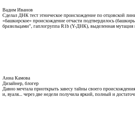
Вадим Иванов
Сделал ДНК тест этническое происхождение по отцовской лини
«башкирское» происхождение отчасти подтвердилось (башкиры 
бразильцами", гаплогруппа R1b (Y-ДНК), выделенная мутация 
Анна Камова
Дизайнер, блогер
Давно мечтала приоткрыть завесу тайны своего происхождения.
и, вуаля... через две недели получила яркий, полный и достат