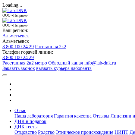
Loading...
ООО «Неприон»
ООО «Неприон»
Ваш регион:
Альметьевск
Альметьевск
8 800 100 24 29
Расстанная 2к2
Телефон горячей линии:
8 800 100 24 29
Расстанная 2к2
метро Обводный канал
info@lab-dnk.ru
Заказать звонок
вызвать курьера лаборанта
О нас
Наша лаборатория
Гарантия качества
Отзывы
Лицензии и
ДНК в подарок
ДНК тесты
Отцовство
Родство
Этническое происхождение
НИПТ
Де