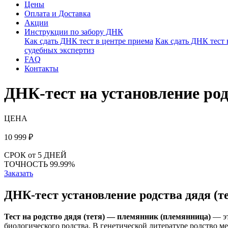
Цены
Оплата и Доставка
Акции
Инструкции по забору ДНК
Как сдать ДНК тест в центре приема
Как сдать ДНК тест
судебных экспертиз
FAQ
Контакты
ДНК-тест на установление ро
ЦЕНА
10 999
₽
СРОК
от 5 ДНЕЙ
ТОЧНОСТЬ
99.99%
Заказать
ДНК-тест установление родства дядя (
Тест на родство дядя (тетя) — племянник (племянница)
— эт
биологического родства. В генетической литературе родство 