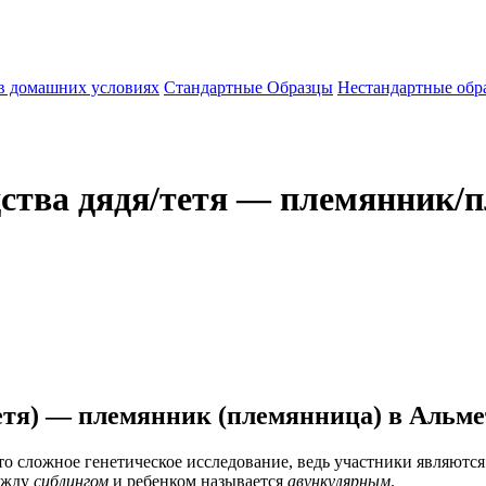
 в домашних условиях
Стандартные Образцы
Нестандартные обр
дства дядя/тетя — племянник/
тетя) — племянник (племянница) в Альме
о сложное генетическое исследование, ведь участники являютс
между
сиблингом
и ребенком называется
авункулярным
.