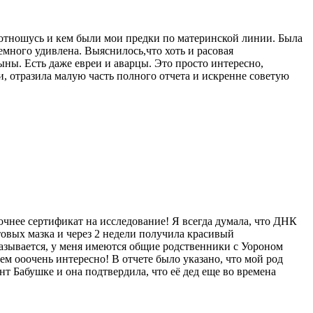
я отношусь и кем были мои предки по материнской линии. Была
 немного удивлена. Выяснилось,что хоть и расовая
ны. Есть даже евреи и аварцы. Это просто интересно,
, отразила малую часть полного отчета и искренне советую
очнее сертификат на исследование! Я всегда думала, что ДНК
отовых мазка и через 2 недели получила красивый
азывается, у меня имеются общие родственники с Уороном
м ооочень интересно! В отчете было указано, что мой род
нт Бабушке и она подтвердила, что её дед еще во времена