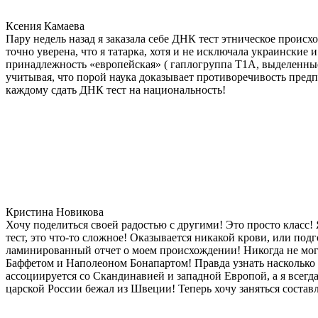
Ксения Камаева
Пару недель назад я заказала себе ДНК тест этническое прои
точно уверена, что я татарка, хотя и не исключала украинские 
принадлежность «европейская» ( гаплогруппа T1A, выделенные
учитывая, что порой наука доказывает противоречивость предп
каждому сдать ДНК тест на национальность!
Кристина Новикова
Хочу поделиться своей радостью с другими! Это просто класс!
тест, это что-то сложное! Оказывается никакой крови, или под
ламинированный отчет о моем происхождении! Никогда не мог
Баффетом и Наполеоном Бонапартом! Правда узнать насколько д
ассоциируется со Скандинавией и западной Европой, а я всегда
царской России бежал из Швеции! Теперь хочу заняться состав