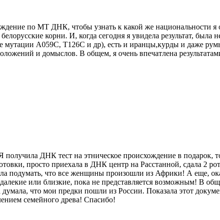
схождение по МТ ДНК, чтобы узнать к какой же национальности 
и белорусские корни. И, когда сегодня я увидела результат, была
 мутации A059C, T126C и др), есть и иранцы,курды и даже румы
оложений и домыслов. В общем, я очень впечатлена результатами
 Я получила ДНК тест на этническое происхождение в подарок, т
готовки, просто приехала в ДНК центр на Расстанной, сдала 2 р
ла подумать, что все женщины произошли из Африки! А еще, ок
алекие или близкие, пока не представляется возможным! В обще
 думала, что мои предки пошли из России. Показала этот докуме
лением семейного древа! Спасибо!