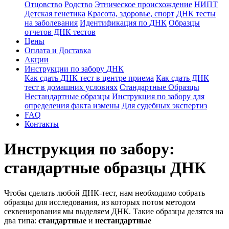
Отцовство
Родство
Этническое происхождение
НИПТ
Детская генетика
Красота, здоровье, спорт
ДНК тесты
на заболевания
Идентификация по ДНК
Образцы
отчетов ДНК тестов
Цены
Оплата и Доставка
Акции
Инструкции по забору ДНК
Как сдать ДНК тест в центре приема
Как сдать ДНК
тест в домашних условиях
Стандартные Образцы
Нестандартные образцы
Инструкция по забору для
определения факта измены
Для судебных экспертиз
FAQ
Контакты
Инструкция по забору:
стандартные образцы ДНК
Чтобы сделать любой ДНК-тест, нам необходимо собрать
образцы для исследования, из которых потом методом
секвенирования мы выделяем ДНК. Такие образцы делятся на
два типа:
стандартные
и
нестандартные