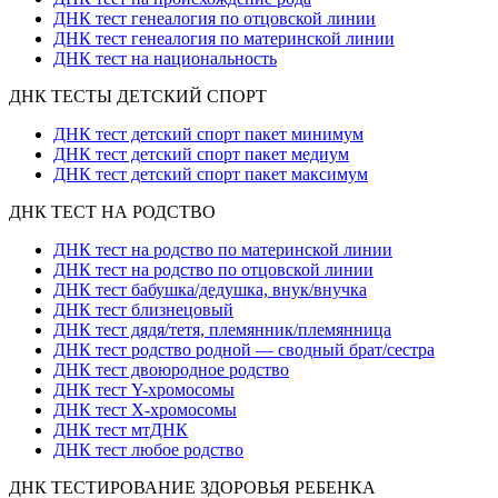
ДНК тест генеалогия по отцовской линии
ДНК тест генеалогия по материнской линии
ДНК тест на национальность
ДНК ТЕСТЫ ДЕТСКИЙ СПОРТ
ДНК тест детский спорт пакет минимум
ДНК тест детский спорт пакет медиум
ДНК тест детский спорт пакет максимум
ДНК ТЕСТ НА РОДСТВО
ДНК тест на родство по материнской линии
ДНК тест на родство по отцовской линии
ДНК тест бабушка/дедушка, внук/внучка
ДНК тест близнецовый
ДНК тест дядя/тетя, племянник/племянница
ДНК тест родство родной — сводный брат/сестра
ДНК тест двоюродное родство
ДНК тест Y-хромосомы
ДНК тест X-хромосомы
ДНК тест мтДНК
ДНК тест любое родство
ДНК ТЕСТИРОВАНИЕ ЗДОРОВЬЯ РЕБЕНКА