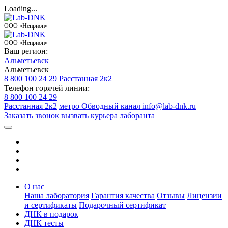
Loading...
ООО «Неприон»
ООО «Неприон»
Ваш регион:
Альметьевск
Альметьевск
8 800 100 24 29
Расстанная 2к2
Телефон горячей линии:
8 800 100 24 29
Расстанная 2к2
метро Обводный канал
info@lab-dnk.ru
Заказать звонок
вызвать курьера лаборанта
О нас
Наша лаборатория
Гарантия качества
Отзывы
Лицензии
и сертификаты
Подарочный сертификат
ДНК в подарок
ДНК тесты