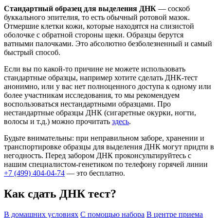
Стандартный образец для выделения ДНК
— соскоб
буккального эпителия, то есть обычный ротовой мазок.
Отмершие клетки кожи, которые находятся на слизистой
оболочке с обратной стороны щеки. Образцы берутся
ватными палочками. Это абсолютно безболезненный и самый
быстрый способ.
Если вы по какой-то причине не можете использовать
стандартные образцы, например хотите сделать ДНК-тест
анонимно, или у вас нет полноценного доступа к одному или
более участникам исследования, то мы рекомендуем
воспользоваться нестандартными образцами. Про
нестандартные образцы ДНК (сигаретные окурки, ногти,
волосы и т.д.) можно прочитать
здесь
.
Будьте внимательны: при неправильном заборе, хранении и
транспортировке образцы для выделения ДНК могут придти в
негодность. Перед забором ДНК проконсультируйтесь с
нашим специалистом-генетиком по телефону горячей линии
+7 (499) 404-04-74
— это бесплатно.
Как сдать ДНК тест?
В домашних условиях
С помощью набора
В центре приема