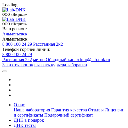
Loading...
ООО «Неприон»
ООО «Неприон»
Ваш регион:
Альметьевск
Альметьевск
8 800 100 24 29
Расстанная 2к2
Телефон горячей линии:
8 800 100 24 29
Расстанная 2к2
метро Обводный канал
info@lab-dnk.ru
Заказать звонок
вызвать курьера лаборанта
О нас
Наша лаборатория
Гарантия качества
Отзывы
Лицензии
и сертификаты
Подарочный сертификат
ДНК в подарок
ДНК тесты