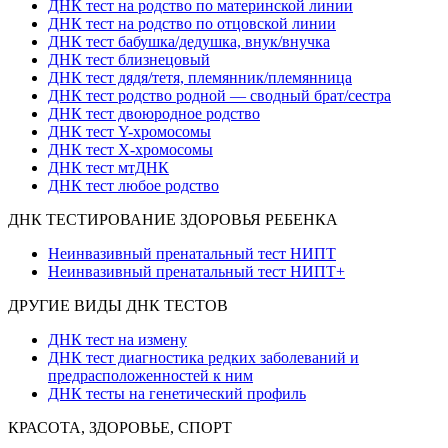
ДНК тест на родство по материнской линии
ДНК тест на родство по отцовской линии
ДНК тест бабушка/дедушка, внук/внучка
ДНК тест близнецовый
ДНК тест дядя/тетя, племянник/племянница
ДНК тест родство родной — сводный брат/сестра
ДНК тест двоюродное родство
ДНК тест Y-хромосомы
ДНК тест X-хромосомы
ДНК тест мтДНК
ДНК тест любое родство
ДНК ТЕСТИРОВАНИЕ ЗДОРОВЬЯ РЕБЕНКА
Неинвазивный пренатальный тест НИПТ
Неинвазивный пренатальный тест НИПТ+
ДРУГИЕ ВИДЫ ДНК ТЕСТОВ
ДНК тест на измену
ДНК тест диагностика редких заболеваний и
предрасположенностей к ним
ДНК тесты на генетический профиль
КРАСОТА, ЗДОРОВЬЕ, СПОРТ