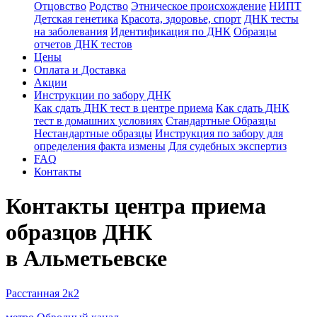
Отцовство
Родство
Этническое происхождение
НИПТ
Детская генетика
Красота, здоровье, спорт
ДНК тесты
на заболевания
Идентификация по ДНК
Образцы
отчетов ДНК тестов
Цены
Оплата и Доставка
Акции
Инструкции по забору ДНК
Как сдать ДНК тест в центре приема
Как сдать ДНК
тест в домашних условиях
Стандартные Образцы
Нестандартные образцы
Инструкция по забору для
определения факта измены
Для судебных экспертиз
FAQ
Контакты
Контакты центра приема
образцов ДНК
в Альметьевске
Расстанная 2к2